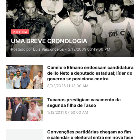
POLITICA
UMA BREVE CRONOLOGIA
Postado por
Luiz Vasconcelos
-
2/12/2009 06:49:00 PM
Camilo e Elmano endossam candidatura
de Ilo Neto a deputado estadual; líder do
governo se posiciona contra
8/02/2026 11:13:00 AM
Tucanos prestigiam casamento da
segunda filha de Tasso
1/12/2011 07:50:00 AM
Convenções partidárias chegam ao fim
e calendário eleitoral entra em nova fase