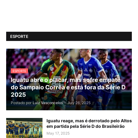
ESPORTE
ESPORTE
Iguatu abre o placar, mas sofre empate
do Sampaio Corrêa e está fora da Série D
2025
Postado por
Luiz Vasconcelos
-
July 26, 2025
Iguatu reage, mas é derrotado pelo Altos
em partida pela Série D do Brasileirão
May 17, 2025