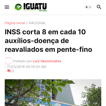
Página inicial
NACIONAL
INSS corta 8 em cada 10
auxílios-doença de
reavaliados em pente-fino
Postado por
Luiz Vasconcelos
-
11/03/2018 09:16:00 AM
0