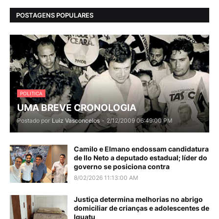
POSTAGENS POPULARES
POLITICA
UMA BREVE CRONOLOGIA
Postado por
Luiz Vasconcelos
-
2/12/2009 06:49:00 PM
Camilo e Elmano endossam candidatura
de Ilo Neto a deputado estadual; líder do
governo se posiciona contra
8/02/2026 11:13:00 AM
Justiça determina melhorias no abrigo
domiciliar de crianças e adolescentes de
Iguatu