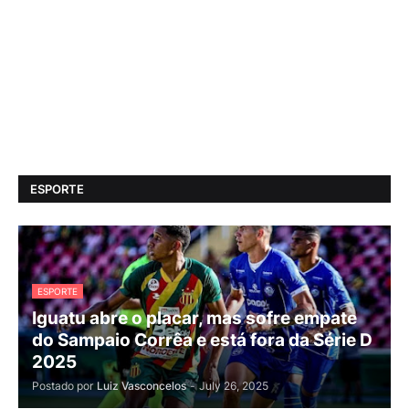
ESPORTE
ESPORTE
Iguatu abre o placar, mas sofre empate
do Sampaio Corrêa e está fora da Série D
2025
Postado por
Luiz Vasconcelos
-
July 26, 2025