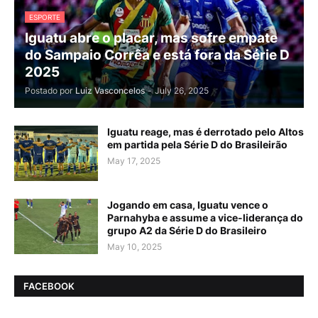
ESPORTE
Iguatu abre o placar, mas sofre empate
do Sampaio Corrêa e está fora da Série D
2025
Postado por
Luiz Vasconcelos
-
July 26, 2025
Iguatu reage, mas é derrotado pelo Altos
em partida pela Série D do Brasileirão
May 17, 2025
Jogando em casa, Iguatu vence o
Parnahyba e assume a vice-liderança do
grupo A2 da Série D do Brasileiro
May 10, 2025
FACEBOOK