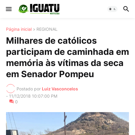
Página inicial
REGIONAL
Milhares de católicos
participam de caminhada em
memória às vítimas da seca
em Senador Pompeu
Postado por
Luiz Vasconcelos
-
11/12/2018 10:07:00 PM
0