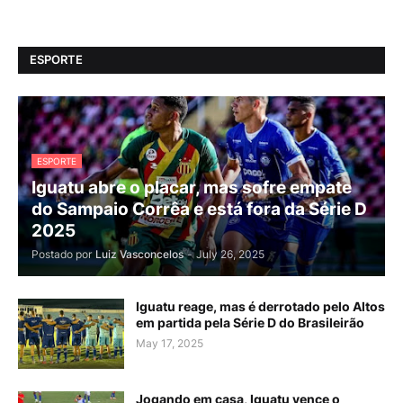
ESPORTE
ESPORTE
Iguatu abre o placar, mas sofre empate
do Sampaio Corrêa e está fora da Série D
2025
Postado por
Luiz Vasconcelos
-
July 26, 2025
Iguatu reage, mas é derrotado pelo Altos
em partida pela Série D do Brasileirão
May 17, 2025
Jogando em casa, Iguatu vence o