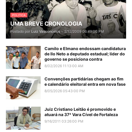
POLITICA
UMA BREVE CRONOLOGIA
Postado por
Luiz Vasconcelos
-
2/12/2009 06:49:00 PM
Camilo e Elmano endossam candidatura
de Ilo Neto a deputado estadual; líder do
governo se posiciona contra
8/02/2026 11:13:00 AM
Convenções partidárias chegam ao fim
e calendário eleitoral entra em nova fase
8/05/2026 05:43:00 PM
Juiz Cristiano Leitão é promovido e
atuará na 37ª Vara Cível de Fortaleza
9/16/2011 03:26:00 PM