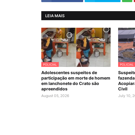
LEIA MAIS
POLICIAL
POLICIAL
Adolescentes suspeitos de
Suspeit
participação em morte de homem
fazenda
em lanchonete do Crato são
Acopiara
apreendidos
Civil
August 05, 2026
July 10, 