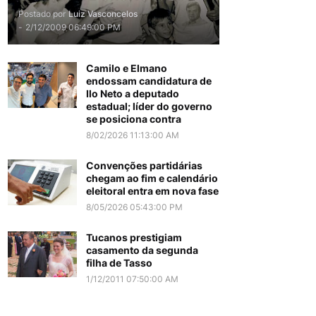
Postado por
Luiz Vasconcelos
-
2/12/2009 06:49:00 PM
Camilo e Elmano
endossam candidatura de
Ilo Neto a deputado
estadual; líder do governo
se posiciona contra
8/02/2026 11:13:00 AM
Convenções partidárias
chegam ao fim e calendário
eleitoral entra em nova fase
8/05/2026 05:43:00 PM
Tucanos prestigiam
casamento da segunda
filha de Tasso
1/12/2011 07:50:00 AM