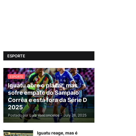
ESPORTE
ESPORTE
Iguatu abre o placar, mas
sofre empate do Sampaio
Corrêa e está fora da Série D
2025
Postado por
Luiz Vasconcelos
-
July 26, 2025
Iguatu reage, mas é