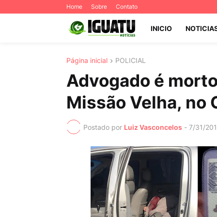
Home
Sobre
Contato
INICIO
NOTICIA
Página inicial
POLICIAL
Advogado é morto 
Missão Velha, no C
Postado por
Luiz Vasconcelos
-
7/31/20