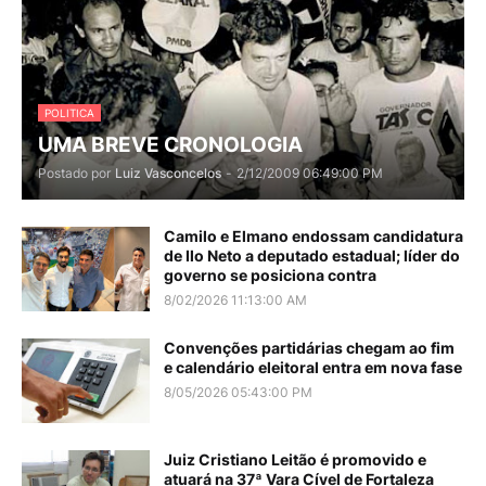
POLITICA
UMA BREVE CRONOLOGIA
Postado por
Luiz Vasconcelos
-
2/12/2009 06:49:00 PM
Camilo e Elmano endossam candidatura
de Ilo Neto a deputado estadual; líder do
governo se posiciona contra
8/02/2026 11:13:00 AM
Convenções partidárias chegam ao fim
e calendário eleitoral entra em nova fase
8/05/2026 05:43:00 PM
Juiz Cristiano Leitão é promovido e
atuará na 37ª Vara Cível de Fortaleza