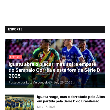
ESPORTE
ESPORTE
Iguatu abre o placar, mas sofre empate
do Sampaio Corrêa e está fora da Série D
2025
Postado por
Luiz Vasconcelos
-
July 26, 2025
Iguatu reage, mas é derrotado pelo Altos
em partida pela Série D do Brasileirão
May 17, 2025