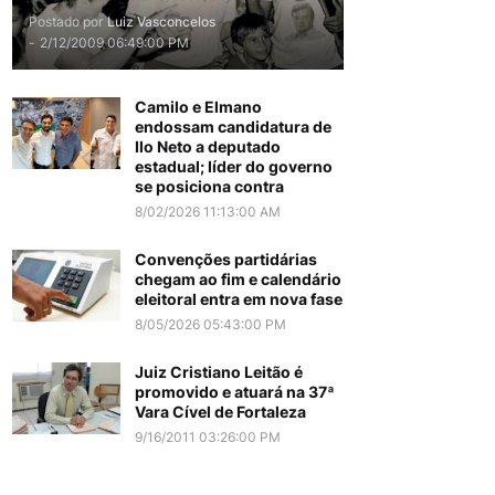
Postado por
Luiz Vasconcelos
-
2/12/2009 06:49:00 PM
Camilo e Elmano
endossam candidatura de
Ilo Neto a deputado
estadual; líder do governo
se posiciona contra
8/02/2026 11:13:00 AM
Convenções partidárias
chegam ao fim e calendário
eleitoral entra em nova fase
8/05/2026 05:43:00 PM
Juiz Cristiano Leitão é
promovido e atuará na 37ª
Vara Cível de Fortaleza
9/16/2011 03:26:00 PM