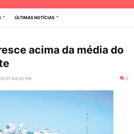
S
ÚLTIMAS NOTÍCIAS
resce acima da média do
te
019 07:44:00 PM
0