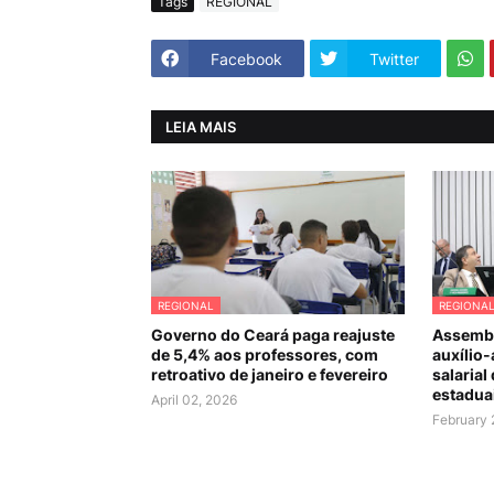
Tags
REGIONAL
Facebook
Twitter
LEIA MAIS
REGIONAL
REGIONA
Governo do Ceará paga reajuste
Assembl
de 5,4% aos professores, com
auxílio-
retroativo de janeiro e fevereiro
salarial
estadua
April 02, 2026
February 