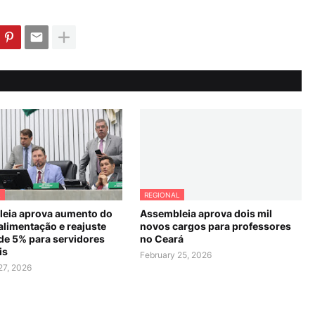
L
REGIONAL
eia aprova aumento do
Assembleia aprova dois mil
alimentação e reajuste
novos cargos para professores
 de 5% para servidores
no Ceará
is
February 25, 2026
27, 2026