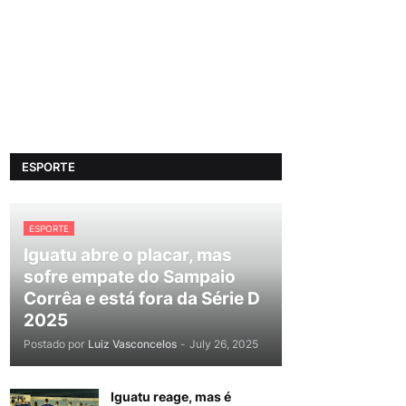
ESPORTE
ESPORTE
Iguatu abre o placar, mas
sofre empate do Sampaio
Corrêa e está fora da Série D
2025
Postado por
Luiz Vasconcelos
-
July 26, 2025
Iguatu reage, mas é