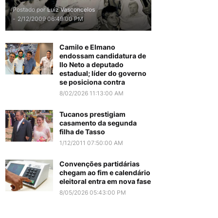
Postado por
Luiz Vasconcelos
-
2/12/2009 06:49:00 PM
Camilo e Elmano
endossam candidatura de
Ilo Neto a deputado
estadual; líder do governo
se posiciona contra
8/02/2026 11:13:00 AM
Tucanos prestigiam
casamento da segunda
filha de Tasso
1/12/2011 07:50:00 AM
Convenções partidárias
chegam ao fim e calendário
eleitoral entra em nova fase
8/05/2026 05:43:00 PM