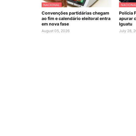
NACIONAL
NACIONA
Convenções partidárias chegam
Polícia 
ao fim e calendário eleitoral entra
apurar c
em nova fase
Iguatu
August 05, 2026
July 28, 