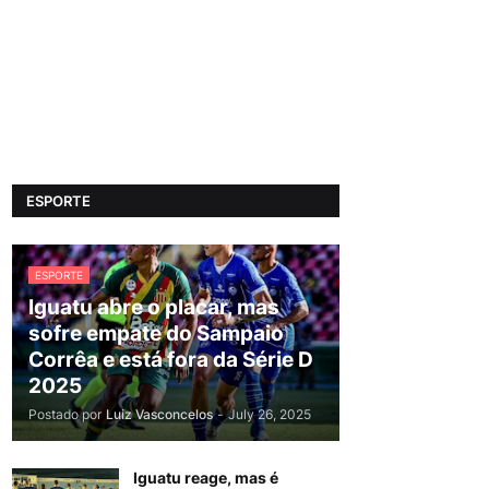
ESPORTE
ESPORTE
Iguatu abre o placar, mas
sofre empate do Sampaio
Corrêa e está fora da Série D
2025
Postado por
Luiz Vasconcelos
-
July 26, 2025
Iguatu reage, mas é