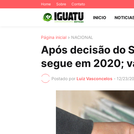
Home
Sobre
Contato
INICIO
NOTICIA
Página inicial
NACIONAL
Após decisão do 
segue em 2020; va
Postado por
Luiz Vasconcelos
-
12/23/2