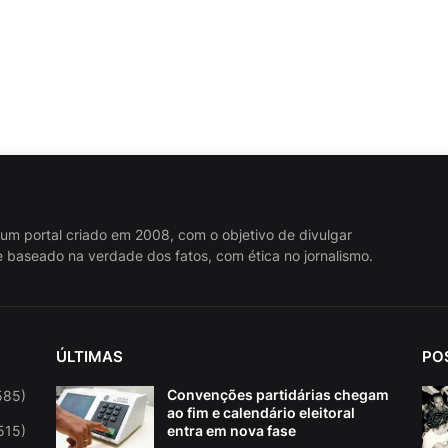
 um portal criado em 2008, com o objetivo de divulgar
 baseado na verdade dos fatos, com ética no jornalismo.
ÚLTIMAS
PO
Convenções partidárias chegam
585)
ao fim e calendário eleitoral
515)
entra em nova fase