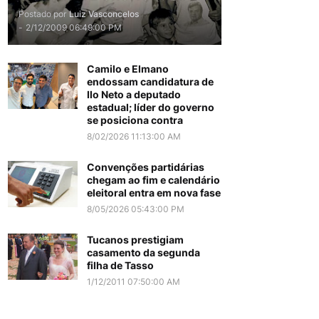
Postado por
Luiz Vasconcelos
-
2/12/2009 06:49:00 PM
Camilo e Elmano
endossam candidatura de
Ilo Neto a deputado
estadual; líder do governo
se posiciona contra
8/02/2026 11:13:00 AM
Convenções partidárias
chegam ao fim e calendário
eleitoral entra em nova fase
8/05/2026 05:43:00 PM
Tucanos prestigiam
casamento da segunda
filha de Tasso
1/12/2011 07:50:00 AM