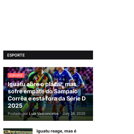
ESPORTE
ESPORTE
Iguatu abre o placar, mas
sofre empate do Sampaio
Corrêa e está fora da Série D
2025
Postado por
Luiz Vasconcelos
-
July 26, 2025
Iguatu reage, mas é