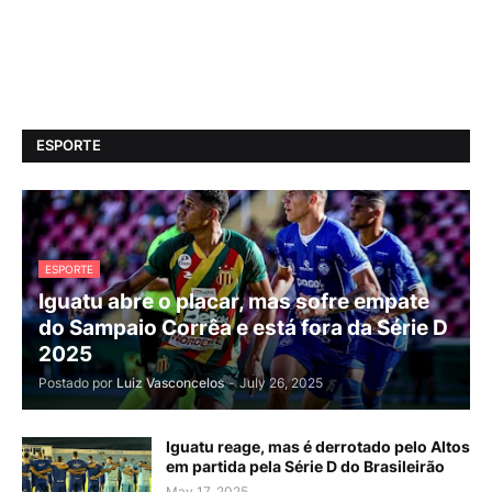
ESPORTE
ESPORTE
Iguatu abre o placar, mas sofre empate
do Sampaio Corrêa e está fora da Série D
2025
Postado por
Luiz Vasconcelos
-
July 26, 2025
Iguatu reage, mas é derrotado pelo Altos
em partida pela Série D do Brasileirão
May 17, 2025