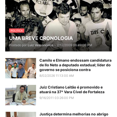
POLITICA
UMA BREVE CRONOLOGIA
Postado por
Luiz Vasconcelos
-
2/12/2009 06:49:00 PM
Camilo e Elmano endossam candidatura
de Ilo Neto a deputado estadual; líder do
governo se posiciona contra
8/02/2026 11:13:00 AM
Juiz Cristiano Leitão é promovido e
atuará na 37ª Vara Cível de Fortaleza
9/16/2011 03:26:00 PM
Justiça determina melhorias no abrigo