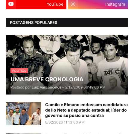
YouTube
Instagram
POSTAGENS POPULARES
POLITICA
UMA BREVE CRONOLOGIA
Postado por
Luiz Vasconcelos
-
2/12/2009 06:49:00 PM
Camilo e Elmano endossam candidatura
de Ilo Neto a deputado estadual; líder do
governo se posiciona contra
8/02/2026 11:13:00 AM