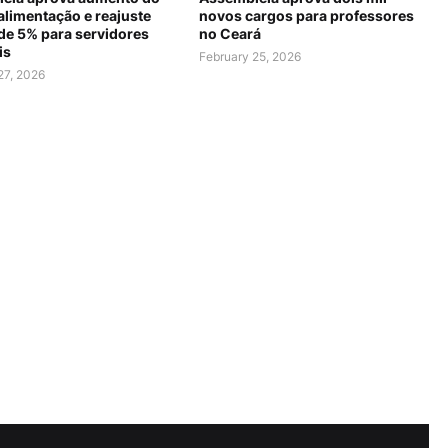
alimentação e reajuste
novos cargos para professores
 de 5% para servidores
no Ceará
is
February 25, 2026
27, 2026