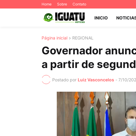
Home
Sobre
Contato
INICIO
NOTICIA
Página inicial
REGIONAL
Governador anunc
a partir de segund
Postado por
Luiz Vasconcelos
-
7/10/20