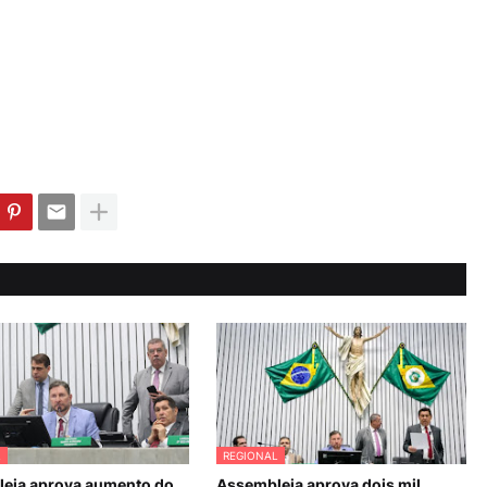
L
REGIONAL
eia aprova aumento do
Assembleia aprova dois mil