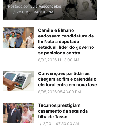
Postado por
Luiz Vasconcelos
-
2/12/2009 06:49:00 PM
Camilo e Elmano
endossam candidatura de
Ilo Neto a deputado
estadual; líder do governo
se posiciona contra
8/02/2026 11:13:00 AM
Convenções partidárias
chegam ao fim e calendário
eleitoral entra em nova fase
8/05/2026 05:43:00 PM
Tucanos prestigiam
casamento da segunda
filha de Tasso
1/12/2011 07:50:00 AM