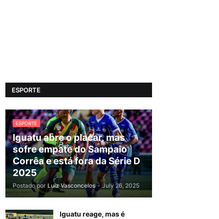
ESPORTE
ESPORTE
Iguatu abre o placar, mas
sofre empate do Sampaio
Corrêa e está fora da Série D
2025
Postado por
Luiz Vasconcelos
-
July 26, 2025
Iguatu reage, mas é