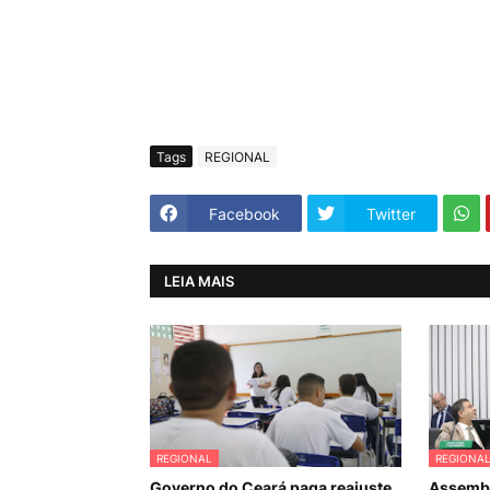
Tags
REGIONAL
Facebook
Twitter
LEIA MAIS
REGIONAL
REGIONA
Governo do Ceará paga reajuste
Assembl