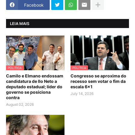
Facebook
LEIA MAIS
POLITICA
POLITICA
Camilo e Elmano endossam
Congresso se aproxima do
candidatura de Ilo Neto a
recesso sem votar o fim da
deputado estadual; líder do
escala 6×1
governo se posiciona
July 14, 2026
contra
August 02, 2026