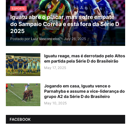
ESPORTE
Iguatu abre o placar, mas sofre empate
do Sampaio Corrêa e está fora da Série D
2025
Postado por
Luiz Vasconcelos
-
July 26, 2025
Iguatu reage, mas é derrotado pelo Altos
em partida pela Série D do Brasileirão
May 17, 2025
Jogando em casa, Iguatu vence o
Parnahyba e assume a vice-liderança do
grupo A2 da Série D do Brasileiro
May 10, 2025
FACEBOOK