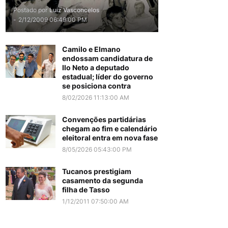
Postado por
Luiz Vasconcelos
-
2/12/2009 06:49:00 PM
Camilo e Elmano
endossam candidatura de
Ilo Neto a deputado
estadual; líder do governo
se posiciona contra
8/02/2026 11:13:00 AM
Convenções partidárias
chegam ao fim e calendário
eleitoral entra em nova fase
8/05/2026 05:43:00 PM
Tucanos prestigiam
casamento da segunda
filha de Tasso
1/12/2011 07:50:00 AM