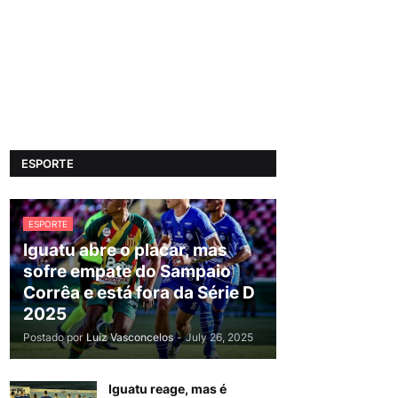
ESPORTE
ESPORTE
Iguatu abre o placar, mas
sofre empate do Sampaio
Corrêa e está fora da Série D
2025
Postado por
Luiz Vasconcelos
-
July 26, 2025
Iguatu reage, mas é