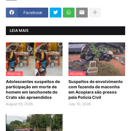
Facebook
LEIA MAIS
POLICIAL
POLICIAL
Adolescentes suspeitos de
Suspeitos de envolvimento
participação em morte de
com fazenda de maconha
homem em lanchonete do
em Acopiara são presos
Crato são apreendidos
pela Polícia Civil
August 05, 2026
July 10, 2026