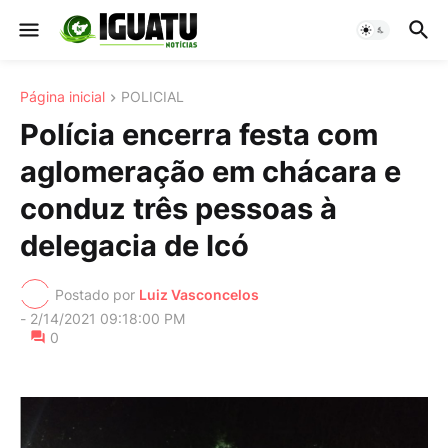
Página inicial
POLICIAL
Polícia encerra festa com
aglomeração em chácara e
conduz três pessoas à
delegacia de Icó
Postado por
Luiz Vasconcelos
-
2/14/2021 09:18:00 PM
0