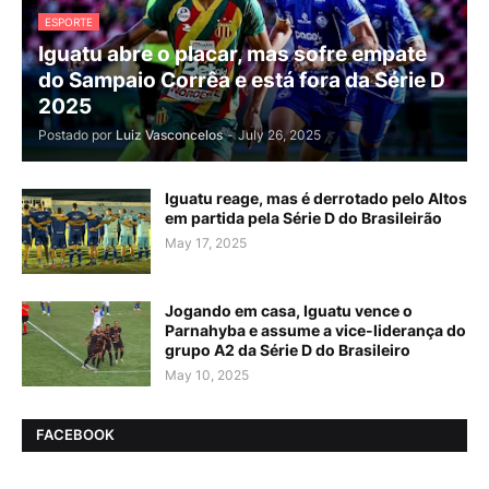
ESPORTE
Iguatu abre o placar, mas sofre empate
do Sampaio Corrêa e está fora da Série D
2025
Postado por
Luiz Vasconcelos
-
July 26, 2025
Iguatu reage, mas é derrotado pelo Altos
em partida pela Série D do Brasileirão
May 17, 2025
Jogando em casa, Iguatu vence o
Parnahyba e assume a vice-liderança do
grupo A2 da Série D do Brasileiro
May 10, 2025
FACEBOOK