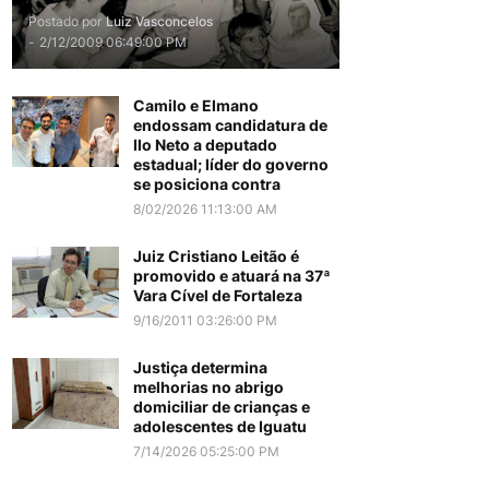
Postado por
Luiz Vasconcelos
-
2/12/2009 06:49:00 PM
Camilo e Elmano
endossam candidatura de
Ilo Neto a deputado
estadual; líder do governo
se posiciona contra
8/02/2026 11:13:00 AM
Juiz Cristiano Leitão é
promovido e atuará na 37ª
Vara Cível de Fortaleza
9/16/2011 03:26:00 PM
Justiça determina
melhorias no abrigo
domiciliar de crianças e
adolescentes de Iguatu
7/14/2026 05:25:00 PM