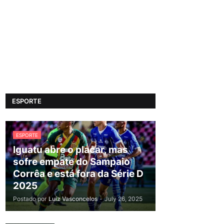
ESPORTE
ESPORTE
Iguatu abre o placar, mas
sofre empate do Sampaio
Corrêa e está fora da Série D
2025
Postado por
Luiz Vasconcelos
-
July 26, 2025