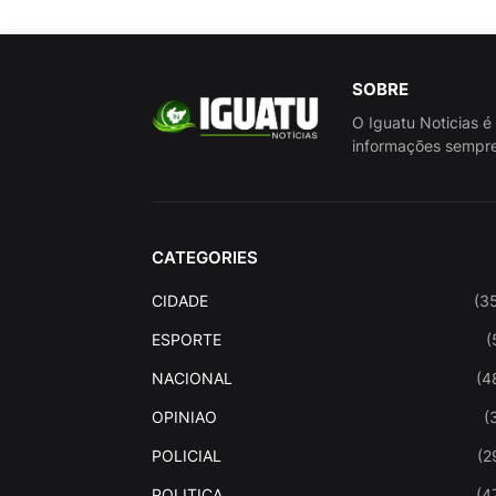
SOBRE
O Iguatu Noticias é
informações sempre
CATEGORIES
CIDADE
(3
ESPORTE
(
NACIONAL
(4
OPINIAO
(
POLICIAL
(2
POLITICA
(4