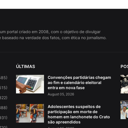
 um portal criado em 2008, com o objetivo de divulgar
 baseado na verdade dos fatos, com ética no jornalismo.
ÚLTIMAS
PO
Convenções partidárias chegam
585)
ao fim e calendário eleitoral
515)
entra em nova fase
August 05, 2026
822)
Adolescentes suspeitos de
388)
participação em morte de
homem em lanchonete do Crato
931)
são apreendidos
720)