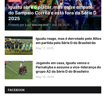
ESPORTE
Iguatu abre o placar, mas sofre empate
do Sampaio Corrêa e está fora da Série D
2025
Postado por
Luiz Vasconcelos
-
July 26, 2025
Iguatu reage, mas é derrotado pelo Altos
em partida pela Série D do Brasileirão
May 17, 2025
Jogando em casa, Iguatu vence o
Parnahyba e assume a vice-liderança do
grupo A2 da Série D do Brasileiro
May 10, 2025
FACEBOOK