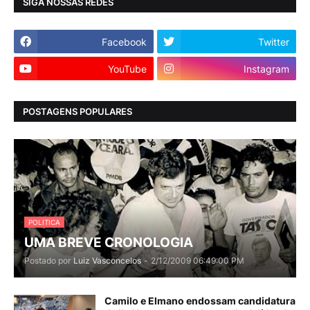
SIGA NOSSAS REDES
Facebook
Twitter
YouTube
Instagram
POSTAGENS POPULARES
POLITICA
UMA BREVE CRONOLOGIA
Postado por
Luiz Vasconcelos
-
2/12/2009 06:49:00 PM
Camilo e Elmano endossam candidatura