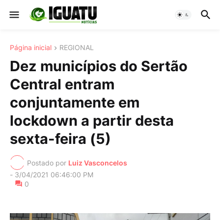
Página inicial
REGIONAL
Dez municípios do Sertão
Central entram
conjuntamente em
lockdown a partir desta
sexta-feira (5)
Postado por
Luiz Vasconcelos
-
3/04/2021 06:46:00 PM
0