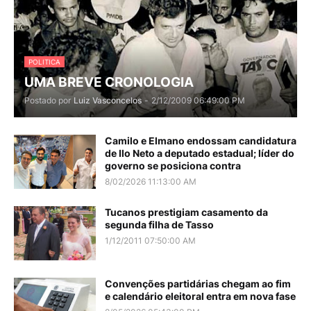
POLITICA
UMA BREVE CRONOLOGIA
Postado por
Luiz Vasconcelos
-
2/12/2009 06:49:00 PM
Camilo e Elmano endossam candidatura
de Ilo Neto a deputado estadual; líder do
governo se posiciona contra
8/02/2026 11:13:00 AM
Tucanos prestigiam casamento da
segunda filha de Tasso
1/12/2011 07:50:00 AM
Convenções partidárias chegam ao fim
e calendário eleitoral entra em nova fase