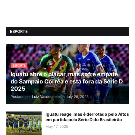
ESPORTE
ESPORTE
Iguatu abre o placar, mas sofre empate
do Sampaio Corrêa e está fora da Série D
2025
Postado por
Luiz Vasconcelos
-
July 26, 2025
Iguatu reage, mas é derrotado pelo Altos
em partida pela Série D do Brasileirão
May 17, 2025