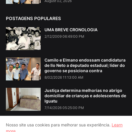
August 02, 2026
POSTAGENS POPULARES
UMA BREVE CRONOLOGIA
2/12/2009 06:49:00 PM
Camilo e Elmano endossam candidatura
de Ilo Neto a deputado estadual; líder do
governo se posiciona contra
8/02/2026 11:13:00 AM
Justiça determina melhorias no abrigo
domiciliar de crianças e adolescentes de
Iguatu
7/14/2026 05:25:00 PM
Nosso site usa cookies para melhorar sua experiência.
Learn
more