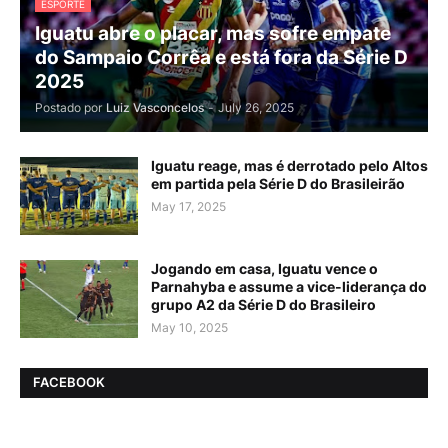
ESPORTE
Iguatu abre o placar, mas sofre empate
do Sampaio Corrêa e está fora da Série D
2025
Postado por
Luiz Vasconcelos
-
July 26, 2025
Iguatu reage, mas é derrotado pelo Altos
em partida pela Série D do Brasileirão
May 17, 2025
Jogando em casa, Iguatu vence o
Parnahyba e assume a vice-liderança do
grupo A2 da Série D do Brasileiro
May 10, 2025
FACEBOOK