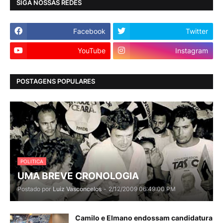
SIGA NOSSAS REDES
Facebook
Twitter
YouTube
Instagram
POSTAGENS POPULARES
POLITICA
UMA BREVE CRONOLOGIA
Postado por
Luiz Vasconcelos
-
2/12/2009 06:49:00 PM
Camilo e Elmano endossam candidatura