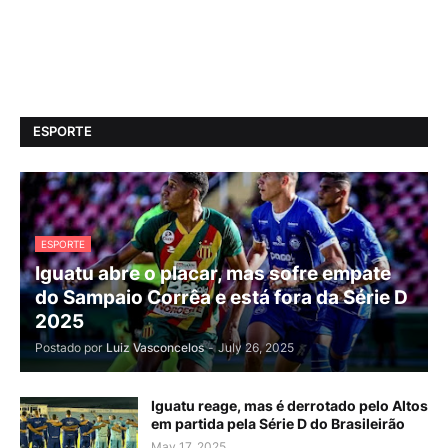
ESPORTE
ESPORTE
Iguatu abre o placar, mas sofre empate
do Sampaio Corrêa e está fora da Série D
2025
Postado por
Luiz Vasconcelos
-
July 26, 2025
Iguatu reage, mas é derrotado pelo Altos
em partida pela Série D do Brasileirão
May 17, 2025