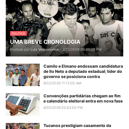
POLITICA
UMA BREVE CRONOLOGIA
Postado por
Luiz Vasconcelos
-
2/12/2009 06:49:00 PM
Camilo e Elmano endossam candidatura
de Ilo Neto a deputado estadual; líder do
governo se posiciona contra
8/02/2026 11:13:00 AM
Convenções partidárias chegam ao fim
e calendário eleitoral entra em nova fase
8/05/2026 05:43:00 PM
Tucanos prestigiam casamento da