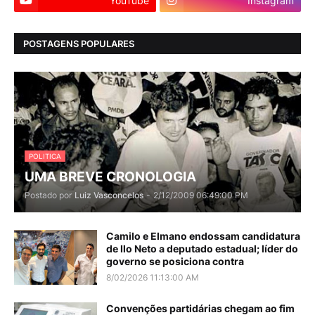
YouTube
Instagram
POSTAGENS POPULARES
POLITICA
UMA BREVE CRONOLOGIA
Postado por
Luiz Vasconcelos
-
2/12/2009 06:49:00 PM
Camilo e Elmano endossam candidatura
de Ilo Neto a deputado estadual; líder do
governo se posiciona contra
8/02/2026 11:13:00 AM
Convenções partidárias chegam ao fim