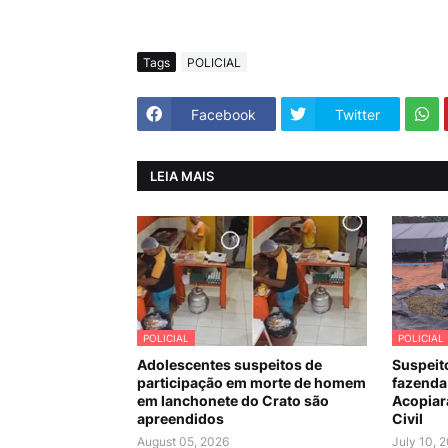
Tags
POLICIAL
Facebook
Twitter
LEIA MAIS
POLICIAL
POLICIAL
Adolescentes suspeitos de
Suspeit
participação em morte de homem
fazenda
em lanchonete do Crato são
Acopiara
apreendidos
Civil
August 05, 2026
July 10, 