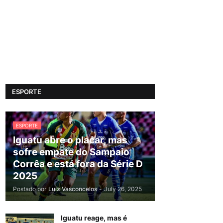
ESPORTE
ESPORTE
Iguatu abre o placar, mas
sofre empate do Sampaio
Corrêa e está fora da Série D
2025
Postado por
Luiz Vasconcelos
-
July 26, 2025
Iguatu reage, mas é