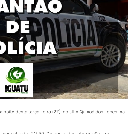
noite desta terça-feira (27), no sítio Quixoá dos Lopes, na
o por volta das 21h50. De posse das informações, os