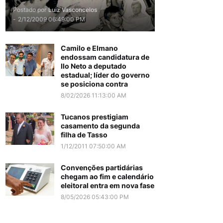
Postado por
Luiz Vasconcelos
-
2/12/2009 06:49:00 PM
Camilo e Elmano
endossam candidatura de
Ilo Neto a deputado
estadual; líder do governo
se posiciona contra
8/02/2026 11:13:00 AM
Tucanos prestigiam
casamento da segunda
filha de Tasso
1/12/2011 07:50:00 AM
Convenções partidárias
chegam ao fim e calendário
eleitoral entra em nova fase
8/05/2026 05:43:00 PM