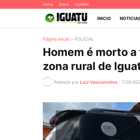
Home
Sobre
Contato
INICIO
NOTICIA
Página inicial
POLICIAL
Homem é morto a t
zona rural de Igua
Postado por
Luiz Vasconcelos
-
7/28/20