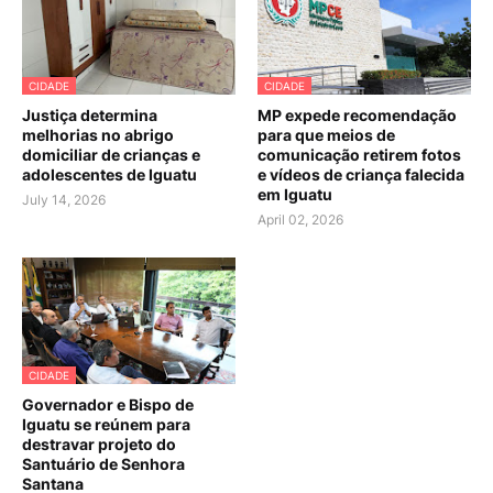
CIDADE
CIDADE
Justiça determina
MP expede recomendação
melhorias no abrigo
para que meios de
domiciliar de crianças e
comunicação retirem fotos
adolescentes de Iguatu
e vídeos de criança falecida
em Iguatu
July 14, 2026
April 02, 2026
CIDADE
Governador e Bispo de
Iguatu se reúnem para
destravar projeto do
Santuário de Senhora
Santana