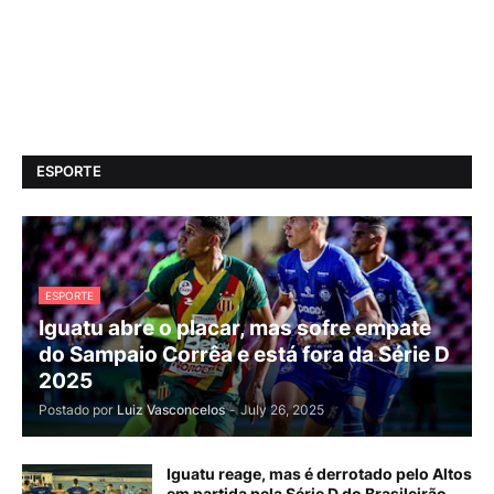
ESPORTE
ESPORTE
Iguatu abre o placar, mas sofre empate
do Sampaio Corrêa e está fora da Série D
2025
Postado por
Luiz Vasconcelos
-
July 26, 2025
Iguatu reage, mas é derrotado pelo Altos
em partida pela Série D do Brasileirão