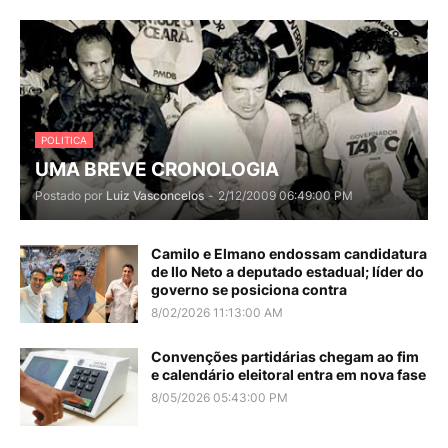
POLITICA
UMA BREVE CRONOLOGIA
Postado por
Luiz Vasconcelos
-
2/12/2009 06:49:00 PM
Camilo e Elmano endossam candidatura
de Ilo Neto a deputado estadual; líder do
governo se posiciona contra
8/02/2026 11:13:00 AM
Convenções partidárias chegam ao fim
e calendário eleitoral entra em nova fase
8/05/2026 05:43:00 PM