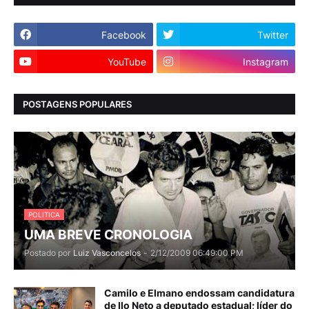
Facebook
Twitter
YouTube
Instagram
POSTAGENS POPULARES
POLITICA
UMA BREVE CRONOLOGIA
Postado por
Luiz Vasconcelos
-
2/12/2009 06:49:00 PM
Camilo e Elmano endossam candidatura
de Ilo Neto a deputado estadual; líder do