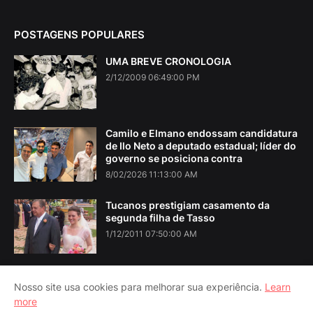
POSTAGENS POPULARES
UMA BREVE CRONOLOGIA
2/12/2009 06:49:00 PM
Camilo e Elmano endossam candidatura
de Ilo Neto a deputado estadual; líder do
governo se posiciona contra
8/02/2026 11:13:00 AM
Tucanos prestigiam casamento da
segunda filha de Tasso
1/12/2011 07:50:00 AM
Nosso site usa cookies para melhorar sua experiência.
Learn
more
Home
About Us
Contact Us
RTL Version