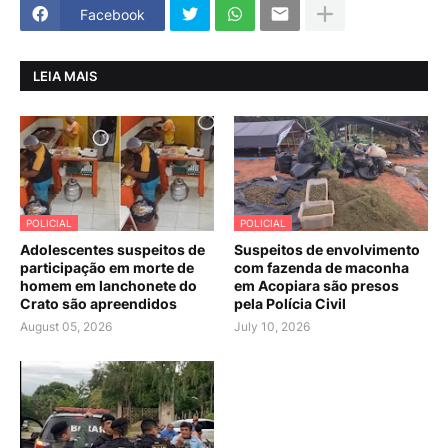
Facebook
LEIA MAIS
POLICIAL
POLICIAL
Adolescentes suspeitos de
Suspeitos de envolvimento
participação em morte de
com fazenda de maconha
homem em lanchonete do
em Acopiara são presos
Crato são apreendidos
pela Polícia Civil
August 05, 2026
July 10, 2026