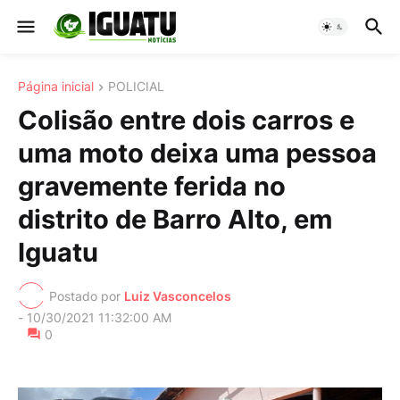
Página inicial
POLICIAL
Colisão entre dois carros e
uma moto deixa uma pessoa
gravemente ferida no
distrito de Barro Alto, em
Iguatu
Postado por
Luiz Vasconcelos
-
10/30/2021 11:32:00 AM
0