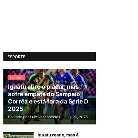
ESPORTE
ESPORTE
Iguatu abre o placar, mas
sofre empate do Sampaio
Corrêa e está fora da Série D
2025
Postado por
Luiz Vasconcelos
-
July 26, 2025
Iguatu reage, mas é