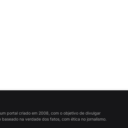
 um portal criado em 2008, com o objetivo de divulgar
 baseado na verdade dos fatos, com ética no jornalismo.