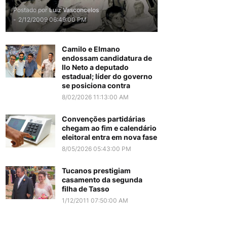
Postado por
Luiz Vasconcelos
-
2/12/2009 06:49:00 PM
Camilo e Elmano
endossam candidatura de
Ilo Neto a deputado
estadual; líder do governo
se posiciona contra
8/02/2026 11:13:00 AM
Convenções partidárias
chegam ao fim e calendário
eleitoral entra em nova fase
8/05/2026 05:43:00 PM
Tucanos prestigiam
casamento da segunda
filha de Tasso
1/12/2011 07:50:00 AM