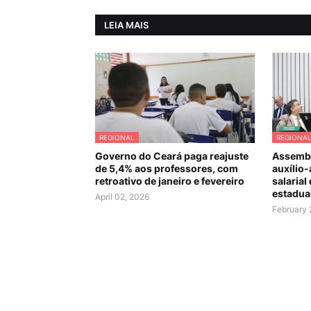
LEIA MAIS
REGIONAL
REGIONA
Governo do Ceará paga reajuste
Assembl
de 5,4% aos professores, com
auxílio-
retroativo de janeiro e fevereiro
salarial
estadua
April 02, 2026
February 