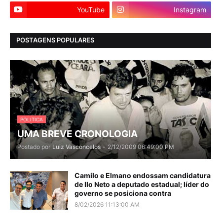
YouTube
Instagram
POSTAGENS POPULARES
POLITICA
UMA BREVE CRONOLOGIA
Postado por
Luiz Vasconcelos
-
2/12/2009 06:49:00 PM
Camilo e Elmano endossam candidatura
de Ilo Neto a deputado estadual; líder do
governo se posiciona contra
8/02/2026 11:13:00 AM