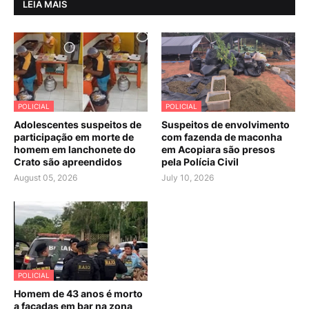
LEIA MAIS
POLICIAL
POLICIAL
Adolescentes suspeitos de
Suspeitos de envolvimento
participação em morte de
com fazenda de maconha
homem em lanchonete do
em Acopiara são presos
Crato são apreendidos
pela Polícia Civil
August 05, 2026
July 10, 2026
POLICIAL
Homem de 43 anos é morto
a facadas em bar na zona