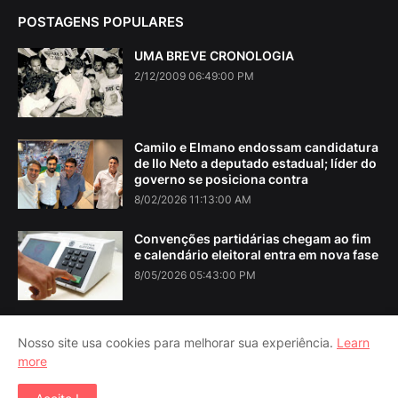
POSTAGENS POPULARES
UMA BREVE CRONOLOGIA
2/12/2009 06:49:00 PM
Camilo e Elmano endossam candidatura
de Ilo Neto a deputado estadual; líder do
governo se posiciona contra
8/02/2026 11:13:00 AM
Convenções partidárias chegam ao fim
e calendário eleitoral entra em nova fase
8/05/2026 05:43:00 PM
Nosso site usa cookies para melhorar sua experiência.
Learn
more
Home
About Us
Contact Us
RTL Version