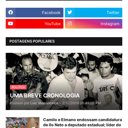
Facebook
Twitter
YouTube
Instagram
POSTAGENS POPULARES
POLITICA
UMA BREVE CRONOLOGIA
Postado por
Luiz Vasconcelos
-
2/12/2009 06:49:00 PM
Camilo e Elmano endossam candidatura
de Ilo Neto a deputado estadual; líder do