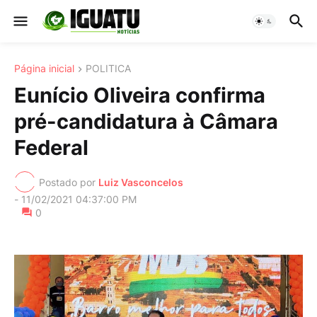
Página inicial
POLITICA
Eunício Oliveira confirma
pré-candidatura à Câmara
Federal
Postado por
Luiz Vasconcelos
-
11/02/2021 04:37:00 PM
0