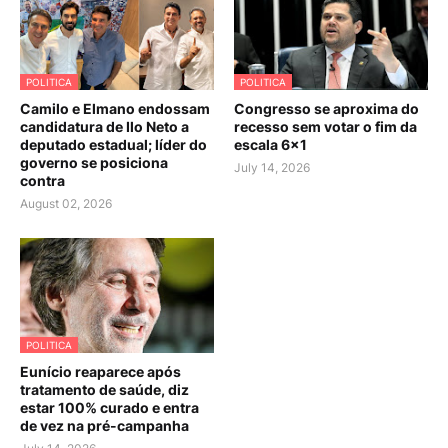
POLITICA
POLITICA
Camilo e Elmano endossam
Congresso se aproxima do
candidatura de Ilo Neto a
recesso sem votar o fim da
deputado estadual; líder do
escala 6×1
governo se posiciona
July 14, 2026
contra
August 02, 2026
POLITICA
Eunício reaparece após
tratamento de saúde, diz
estar 100% curado e entra
de vez na pré-campanha