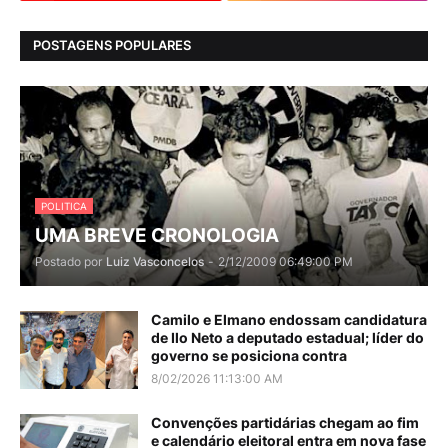
POSTAGENS POPULARES
POLITICA
UMA BREVE CRONOLOGIA
Postado por
Luiz Vasconcelos
-
2/12/2009 06:49:00 PM
Camilo e Elmano endossam candidatura
de Ilo Neto a deputado estadual; líder do
governo se posiciona contra
8/02/2026 11:13:00 AM
Convenções partidárias chegam ao fim
e calendário eleitoral entra em nova fase