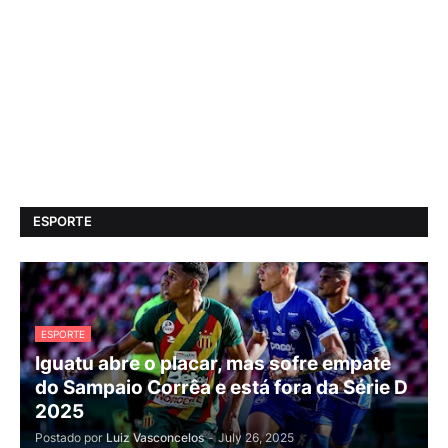
ESPORTE
ESPORTE
Iguatu abre o placar, mas sofre empate
do Sampaio Corrêa e está fora da Série D
2025
Postado por
Luiz Vasconcelos
-
July 26, 2025