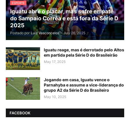
ESPORTE
Iguatu abre o placar, mas sofre empate
do Sampaio Corrêa e está fora da Série D
2025
Postado por
Luiz Vasconcelos
-
July 26, 2025
Iguatu reage, mas é derrotado pelo Altos
em partida pela Série D do Brasileirão
May 17, 2025
Jogando em casa, Iguatu vence o
Parnahyba e assume a vice-liderança do
grupo A2 da Série D do Brasileiro
May 10, 2025
FACEBOOK