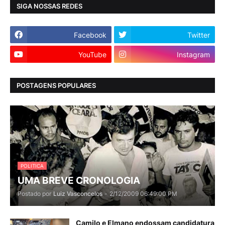
SIGA NOSSAS REDES
Facebook
Twitter
YouTube
Instagram
POSTAGENS POPULARES
POLITICA
UMA BREVE CRONOLOGIA
Postado por
Luiz Vasconcelos
-
2/12/2009 06:49:00 PM
Camilo e Elmano endossam candidatura