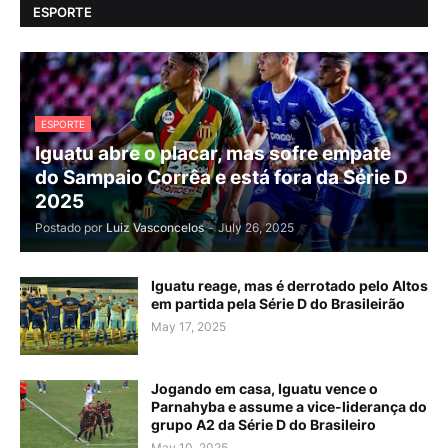
ESPORTE
ESPORTE
Iguatu abre o placar, mas sofre empate
do Sampaio Corrêa e está fora da Série D
2025
Postado por
Luiz Vasconcelos
-
July 26, 2025
Iguatu reage, mas é derrotado pelo Altos
em partida pela Série D do Brasileirão
May 17, 2025
Jogando em casa, Iguatu vence o
Parnahyba e assume a vice-liderança do
grupo A2 da Série D do Brasileiro
May 10, 2025