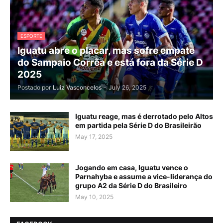
ESPORTE
Iguatu abre o placar, mas sofre empate
do Sampaio Corrêa e está fora da Série D
2025
Postado por
Luiz Vasconcelos
-
July 26, 2025
Iguatu reage, mas é derrotado pelo Altos
em partida pela Série D do Brasileirão
May 17, 2025
Jogando em casa, Iguatu vence o
Parnahyba e assume a vice-liderança do
grupo A2 da Série D do Brasileiro
May 10, 2025