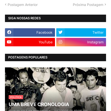
Postagem Anterior
Próxima Postagem
SIGA NOSSAS REDES
Facebook
Twitter
YouTube
Instagram
POSTAGENS POPULARES
POLITICA
UMA BREVE CRONOLOGIA
Postado por
Luiz Vasconcelos
-
2/12/2009 06:49:00 PM