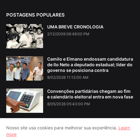
POSTAGENS POPULARES
UMA BREVE CRONOLOGIA
2/12/2009 06:49:00 PM
Camilo e Elmano endossam candidatura
de Ilo Neto a deputado estadual; líder do
governo se posiciona contra
8/02/2026 11:13:00 AM
Convenções partidárias chegam ao fim
e calendário eleitoral entra em nova fase
8/05/2026 05:43:00 PM
Nosso site usa cookies para melhorar sua experiência.
Learn
more
Home
About Us
Contact Us
RTL Version