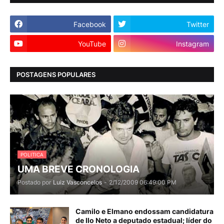
Facebook
Twitter
YouTube
Instagram
POSTAGENS POPULARES
POLITICA
UMA BREVE CRONOLOGIA
Postado por
Luiz Vasconcelos
-
2/12/2009 06:49:00 PM
Camilo e Elmano endossam candidatura
de Ilo Neto a deputado estadual; líder do