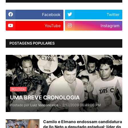
Facebook
Twitter
YouTube
Instagram
POSTAGENS POPULARES
POLITICA
UMA BREVE CRONOLOGIA
Postado por
Luiz Vasconcelos
-
2/12/2009 06:49:00 PM
Camilo e Elmano endossam candidatura
de Ilo Neto a deputado estadual; líder do