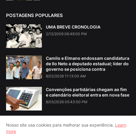
POSTAGENS POPULARES
UMA BREVE CRONOLOGIA
2/12/2009 06:49:00 PM
Camilo e Elmano endossam candidatura
de Ilo Neto a deputado estadual; líder do
governo se posiciona contra
8/02/2026 11:13:00 AM
Convenções partidárias chegam ao fim
e calendário eleitoral entra em nova fase
8/05/2026 05:43:00 PM
Nosso site usa cookies para melhorar sua experiência.
Learn
more
Home
About Us
Contact Us
RTL Version