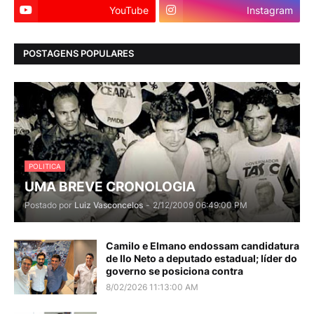
YouTube
Instagram
POSTAGENS POPULARES
POLITICA
UMA BREVE CRONOLOGIA
Postado por
Luiz Vasconcelos
-
2/12/2009 06:49:00 PM
Camilo e Elmano endossam candidatura
de Ilo Neto a deputado estadual; líder do
governo se posiciona contra
8/02/2026 11:13:00 AM