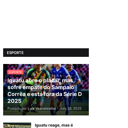
ESPORTE
ESPORTE
Iguatu abre o placar, mas
sofre empate do Sampaio
Corrêa e está fora da Série D
2025
Postado por
Luiz Vasconcelos
-
July 26, 2025
Iguatu reage, mas é