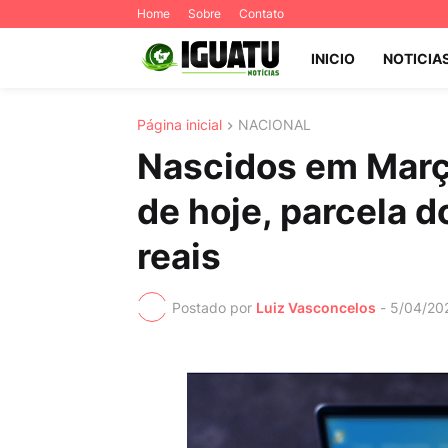
Home
Sobre
Contato
INICIO
NOTICIA
Página inicial
NACIONAL
Nascidos em Março
de hoje, parcela d
reais
Postado por
Luiz Vasconcelos
-
5/04/20