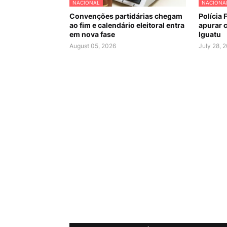
NACIONAL
NACIONA
Convenções partidárias chegam
Polícia 
ao fim e calendário eleitoral entra
apurar c
em nova fase
Iguatu
August 05, 2026
July 28, 