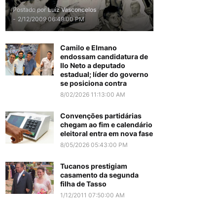
Postado por
Luiz Vasconcelos
-
2/12/2009 06:49:00 PM
Camilo e Elmano
endossam candidatura de
Ilo Neto a deputado
estadual; líder do governo
se posiciona contra
8/02/2026 11:13:00 AM
Convenções partidárias
chegam ao fim e calendário
eleitoral entra em nova fase
8/05/2026 05:43:00 PM
Tucanos prestigiam
casamento da segunda
filha de Tasso
1/12/2011 07:50:00 AM