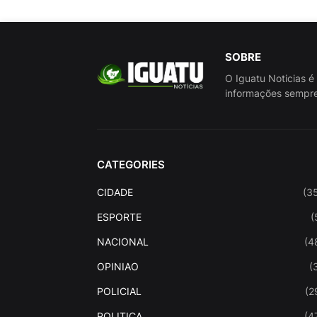
SOBRE
O Iguatu Noticias é
informações sempre
CATEGORIES
CIDADE
(3
ESPORTE
(
NACIONAL
(4
OPINIAO
(
POLICIAL
(2
POLITICA
(4