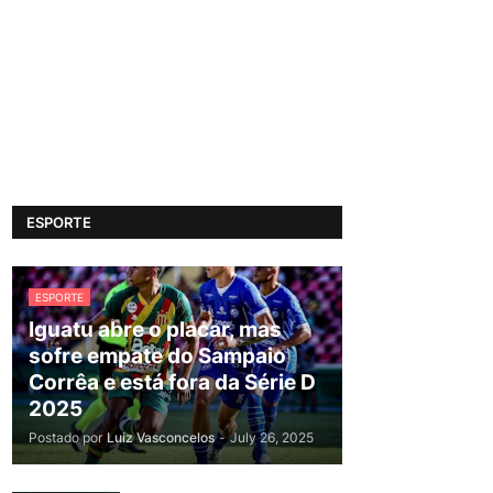
ESPORTE
ESPORTE
Iguatu abre o placar, mas
sofre empate do Sampaio
Corrêa e está fora da Série D
2025
Postado por
Luiz Vasconcelos
-
July 26, 2025