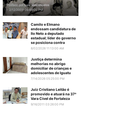
Postado por
Luiz Vasconcelos
-
2/12/2009 06:49:00 PM
Camilo e Elmano
endossam candidatura de
Ilo Neto a deputado
estadual; líder do governo
se posiciona contra
8/02/2026 11:13:00 AM
Justiça determina
melhorias no abrigo
domiciliar de crianças e
adolescentes de Iguatu
7/14/2026 05:25:00 PM
Juiz Cristiano Leitão é
promovido e atuará na 37ª
Vara Cível de Fortaleza
9/16/2011 03:26:00 PM