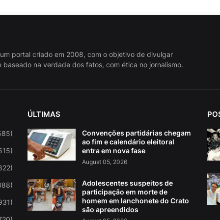
 um portal criado em 2008, com o objetivo de divulgar
 baseado na verdade dos fatos, com ética no jornalismo.
ÚLTIMAS
PO
Convenções partidárias chegam
585)
ao fim e calendário eleitoral
515)
entra em nova fase
August 05, 2026
822)
Adolescentes suspeitos de
388)
participação em morte de
homem em lanchonete do Crato
931)
são apreendidos
720)