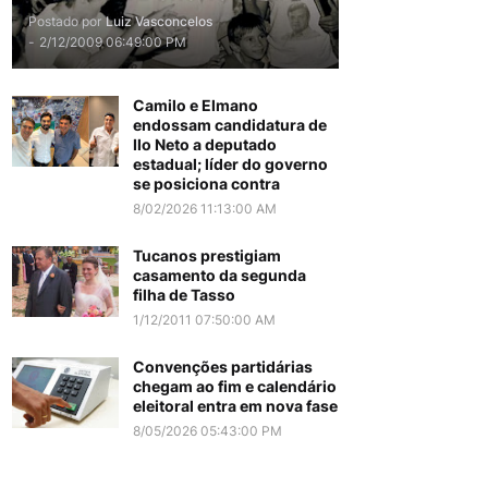
Postado por
Luiz Vasconcelos
-
2/12/2009 06:49:00 PM
Camilo e Elmano
endossam candidatura de
Ilo Neto a deputado
estadual; líder do governo
se posiciona contra
8/02/2026 11:13:00 AM
Tucanos prestigiam
casamento da segunda
filha de Tasso
1/12/2011 07:50:00 AM
Convenções partidárias
chegam ao fim e calendário
eleitoral entra em nova fase
8/05/2026 05:43:00 PM