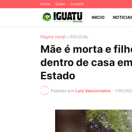
Home
Sobre
Contato
INICIO
NOTICIA
Página inicial
POLICIAL
Mãe é morta e fil
dentro de casa em
Estado
Postado por
Luiz Vasconcelos
-
1/05/20