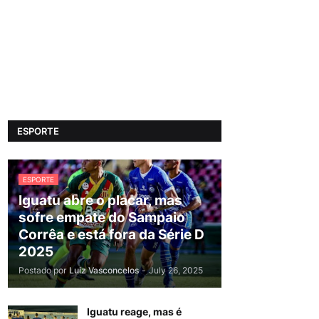
ESPORTE
ESPORTE
Iguatu abre o placar, mas
sofre empate do Sampaio
Corrêa e está fora da Série D
2025
Postado por
Luiz Vasconcelos
-
July 26, 2025
Iguatu reage, mas é