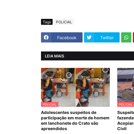
Tags
POLICIAL
Facebook
Twitter
LEIA MAIS
POLICIAL
POLICIAL
Adolescentes suspeitos de
Suspeit
participação em morte de homem
fazenda
em lanchonete do Crato são
Acopiara
apreendidos
Civil