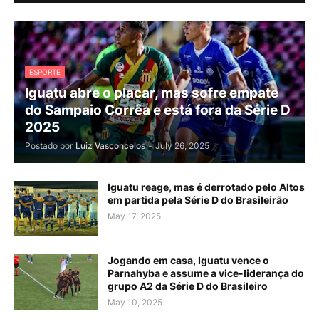
ESPORTE
Iguatu abre o placar, mas sofre empate
do Sampaio Corrêa e está fora da Série D
2025
Postado por
Luiz Vasconcelos
-
July 26, 2025
Iguatu reage, mas é derrotado pelo Altos
em partida pela Série D do Brasileirão
May 17, 2025
Jogando em casa, Iguatu vence o
Parnahyba e assume a vice-liderança do
grupo A2 da Série D do Brasileiro
May 10, 2025