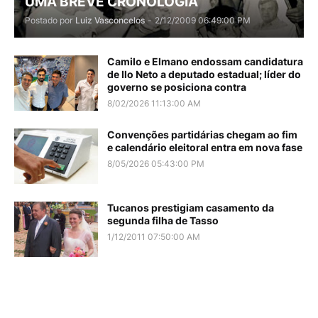
UMA BREVE CRONOLOGIA
Postado por
Luiz Vasconcelos
-
2/12/2009 06:49:00 PM
Camilo e Elmano endossam candidatura
de Ilo Neto a deputado estadual; líder do
governo se posiciona contra
8/02/2026 11:13:00 AM
Convenções partidárias chegam ao fim
e calendário eleitoral entra em nova fase
8/05/2026 05:43:00 PM
Tucanos prestigiam casamento da
segunda filha de Tasso
1/12/2011 07:50:00 AM