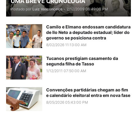
UMA BREVE CRONOLOGIA
Postado por
Luiz Vasconcelos
-
2/12/2009 06:49:00 PM
Camilo e Elmano endossam candidatura
de Ilo Neto a deputado estadual; líder do
governo se posiciona contra
8/02/2026 11:13:00 AM
Tucanos prestigiam casamento da
segunda filha de Tasso
1/12/2011 07:50:00 AM
Convenções partidárias chegam ao fim
e calendário eleitoral entra em nova fase
8/05/2026 05:43:00 PM