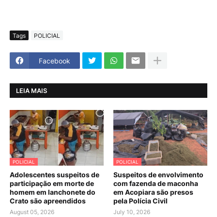
Tags
POLICIAL
Facebook
LEIA MAIS
POLICIAL
POLICIAL
Adolescentes suspeitos de
Suspeitos de envolvimento
participação em morte de
com fazenda de maconha
homem em lanchonete do
em Acopiara são presos
Crato são apreendidos
pela Polícia Civil
August 05, 2026
July 10, 2026