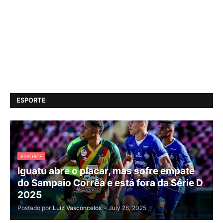
ESPORTE
ESPORTE
Iguatu abre o placar, mas sofre empate
do Sampaio Corrêa e está fora da Série D
2025
Postado por
Luiz Vasconcelos
-
July 26, 2025