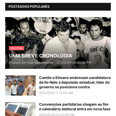
POSTAGENS POPULARES
POLITICA
UMA BREVE CRONOLOGIA
Postado por
Luiz Vasconcelos
-
2/12/2009 06:49:00 PM
Camilo e Elmano endossam candidatura
de Ilo Neto a deputado estadual; líder do
governo se posiciona contra
8/02/2026 11:13:00 AM
Convenções partidárias chegam ao fim
e calendário eleitoral entra em nova fase
8/05/2026 05:43:00 PM