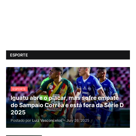
ESPORTE
ESPORTE
Iguatu abre o placar, mas sofre empate
do Sampaio Corrêa e está fora da Série D
2025
Postado por
Luiz Vasconcelos
-
July 26, 2025