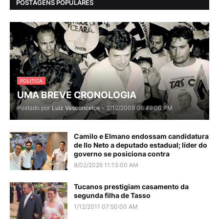
POSTAGENS POPULARES
POLITICA
UMA BREVE CRONOLOGIA
Postado por
Luiz Vasconcelos
-
2/12/2009 06:49:00 PM
Camilo e Elmano endossam candidatura
de Ilo Neto a deputado estadual; líder do
governo se posiciona contra
8/02/2026 11:13:00 AM
Tucanos prestigiam casamento da
segunda filha de Tasso
1/12/2011 07:50:00 AM