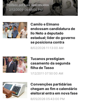
Postado por
Luiz Vasconcelos
-
2/12/2009 06:49:00 PM
Camilo e Elmano
endossam candidatura de
Ilo Neto a deputado
estadual; líder do governo
se posiciona contra
8/02/2026 11:13:00 AM
Tucanos prestigiam
casamento da segunda
filha de Tasso
1/12/2011 07:50:00 AM
Convenções partidárias
chegam ao fim e calendário
eleitoral entra em nova fase
8/05/2026 05:43:00 PM