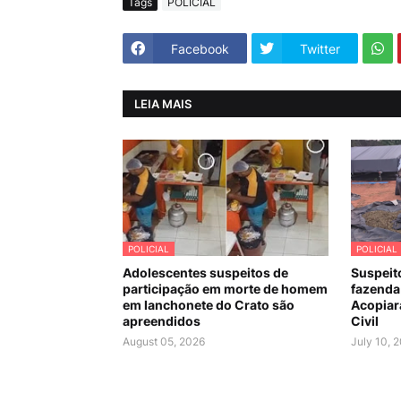
Tags
POLICIAL
Facebook
Twitter
LEIA MAIS
POLICIAL
POLICIAL
Adolescentes suspeitos de
Suspeit
participação em morte de homem
fazenda
em lanchonete do Crato são
Acopiara
apreendidos
Civil
August 05, 2026
July 10, 