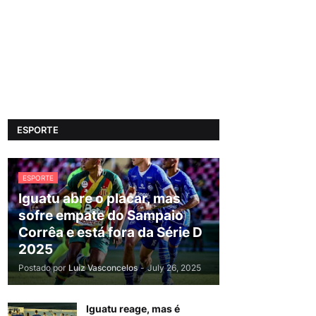
ESPORTE
ESPORTE
Iguatu abre o placar, mas
sofre empate do Sampaio
Corrêa e está fora da Série D
2025
Postado por
Luiz Vasconcelos
-
July 26, 2025
Iguatu reage, mas é