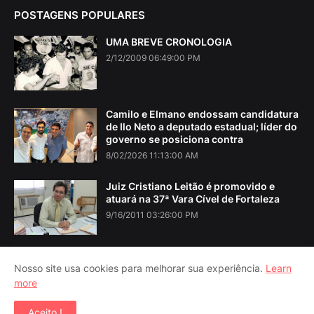
POSTAGENS POPULARES
UMA BREVE CRONOLOGIA
2/12/2009 06:49:00 PM
Camilo e Elmano endossam candidatura
de Ilo Neto a deputado estadual; líder do
governo se posiciona contra
8/02/2026 11:13:00 AM
Juiz Cristiano Leitão é promovido e
atuará na 37ª Vara Cível de Fortaleza
9/16/2011 03:26:00 PM
Nosso site usa cookies para melhorar sua experiência.
Learn
more
Home
About Us
Contact Us
RTL Version
Aceito !