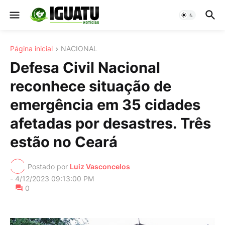
Página inicial
NACIONAL
Defesa Civil Nacional
reconhece situação de
emergência em 35 cidades
afetadas por desastres. Três
estão no Ceará
Postado por
Luiz Vasconcelos
-
4/12/2023 09:13:00 PM
0