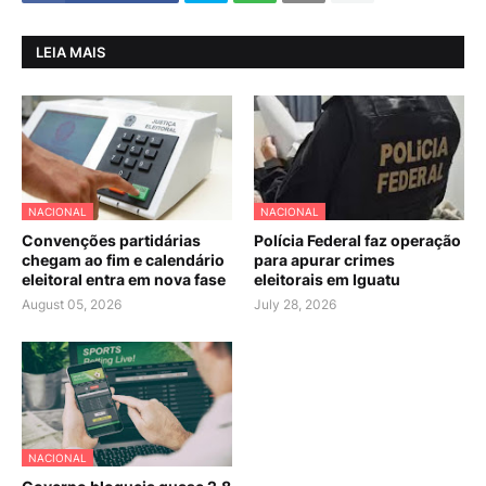
LEIA MAIS
NACIONAL
NACIONAL
Convenções partidárias
Polícia Federal faz operação
chegam ao fim e calendário
para apurar crimes
eleitoral entra em nova fase
eleitorais em Iguatu
August 05, 2026
July 28, 2026
NACIONAL