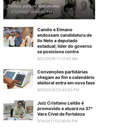
Postado por
Luiz Vasconcelos
-
2/12/2009 06:49:00 PM
Camilo e Elmano
endossam candidatura de
Ilo Neto a deputado
estadual; líder do governo
se posiciona contra
8/02/2026 11:13:00 AM
Convenções partidárias
chegam ao fim e calendário
eleitoral entra em nova fase
8/05/2026 05:43:00 PM
Juiz Cristiano Leitão é
promovido e atuará na 37ª
Vara Cível de Fortaleza
9/16/2011 03:26:00 PM