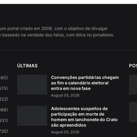
 um portal criado em 2008, com o objetivo de divulgar
 baseado na verdade dos fatos, com ética no jornalismo.
ÚLTIMAS
PO
Convenções partidárias chegam
585)
ao fim e calendário eleitoral
515)
entra em nova fase
August 05, 2026
822)
Adolescentes suspeitos de
388)
participação em morte de
homem em lanchonete do Crato
931)
são apreendidos
720)
August 05, 2026