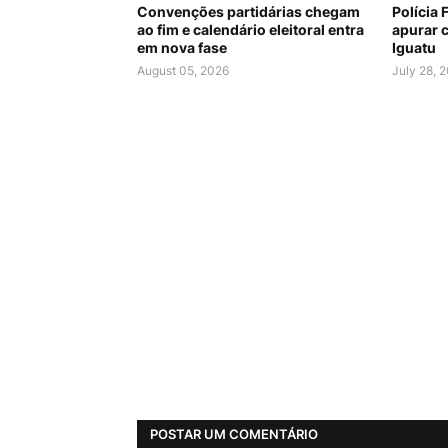
Convenções partidárias chegam
Polícia 
ao fim e calendário eleitoral entra
apurar c
em nova fase
Iguatu
August 05, 2026
July 28, 
POSTAR UM COMENTÁRIO