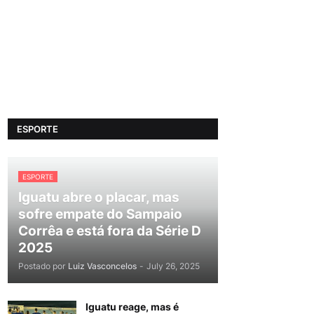
ESPORTE
ESPORTE
Iguatu abre o placar, mas
sofre empate do Sampaio
Corrêa e está fora da Série D
2025
Postado por
Luiz Vasconcelos
-
July 26, 2025
Iguatu reage, mas é