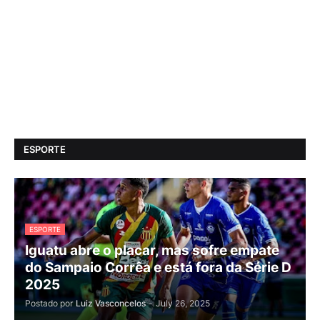
ESPORTE
ESPORTE
Iguatu abre o placar, mas sofre empate
do Sampaio Corrêa e está fora da Série D
2025
Postado por
Luiz Vasconcelos
-
July 26, 2025