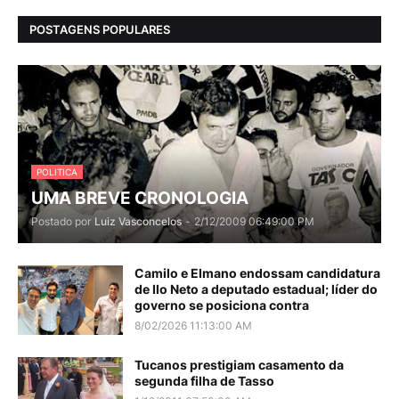
POSTAGENS POPULARES
POLITICA
UMA BREVE CRONOLOGIA
Postado por
Luiz Vasconcelos
-
2/12/2009 06:49:00 PM
Camilo e Elmano endossam candidatura
de Ilo Neto a deputado estadual; líder do
governo se posiciona contra
8/02/2026 11:13:00 AM
Tucanos prestigiam casamento da
segunda filha de Tasso