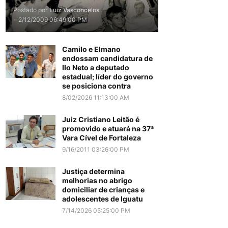
Postado por
Luiz Vasconcelos
-
2/12/2009 06:49:00 PM
Camilo e Elmano
endossam candidatura de
Ilo Neto a deputado
estadual; líder do governo
se posiciona contra
8/02/2026 11:13:00 AM
Juiz Cristiano Leitão é
promovido e atuará na 37ª
Vara Cível de Fortaleza
9/16/2011 03:26:00 PM
Justiça determina
melhorias no abrigo
domiciliar de crianças e
adolescentes de Iguatu
7/14/2026 05:25:00 PM