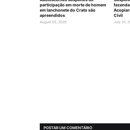
participação em morte de homem
fazenda
em lanchonete do Crato são
Acopiara
apreendidos
Civil
August 05, 2026
July 10, 
POSTAR UM COMENTÁRIO