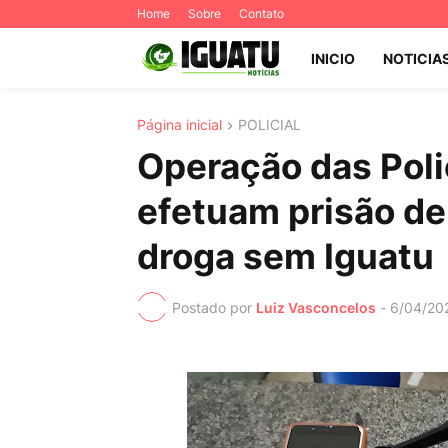
Home
Sobre
Contato
INICIO
NOTICIA
Página inicial
POLICIAL
Operação das Polic
efetuam prisão de 
droga sem Iguatu
Postado por
Luiz Vasconcelos
-
6/04/20