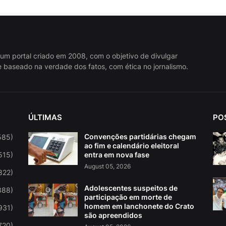
 um portal criado em 2008, com o objetivo de divulgar
 baseado na verdade dos fatos, com ética no jornalismo.
ÚLTIMAS
PO
Convenções partidárias chegam
585)
ao fim e calendário eleitoral
515)
entra em nova fase
August 05, 2026
822)
Adolescentes suspeitos de
388)
participação em morte de
homem em lanchonete do Crato
931)
são apreendidos
720)