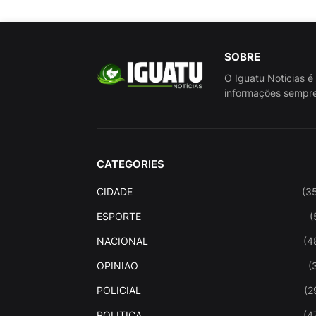
SOBRE
O Iguatu Noticias é
informações sempre
CATEGORIES
CIDADE
(3
ESPORTE
(
NACIONAL
(4
OPINIAO
(
POLICIAL
(2
POLITICA
(4