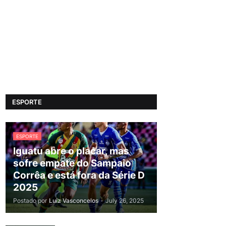
ESPORTE
ESPORTE
Iguatu abre o placar, mas
sofre empate do Sampaio
Corrêa e está fora da Série D
2025
Postado por
Luiz Vasconcelos
-
July 26, 2025