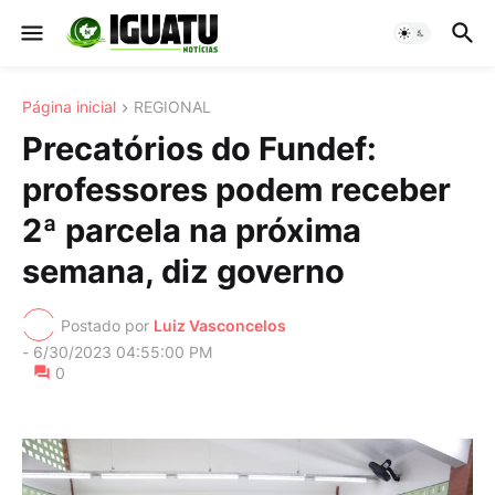
Página inicial
REGIONAL
Precatórios do Fundef:
professores podem receber
2ª parcela na próxima
semana, diz governo
Postado por
Luiz Vasconcelos
-
6/30/2023 04:55:00 PM
0