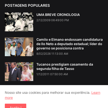
POSTAGENS POPULARES
UMA BREVE CRONOLOGIA
2/12/2009 06:49:00 PM
Camilo e Elmano endossam candidatura
de Ilo Neto a deputado estadual; líder do
governo se posiciona contra
8/02/2026 11:13:00 AM
Tucanos prestigiam casamento da
segunda filha de Tasso
1/12/2011 07:50:00 AM
Nosso site usa cookies para melhorar sua experiência.
Learn
more
Home
About Us
Contact Us
RTL Version
Aceito !