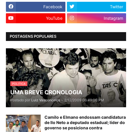
Facebook
Twitter
YouTube
Instagram
POSTAGENS POPULARES
POLITICA
UMA BREVE CRONOLOGIA
Postado por
Luiz Vasconcelos
-
2/12/2009 06:49:00 PM
Camilo e Elmano endossam candidatura
de Ilo Neto a deputado estadual; líder do
governo se posiciona contra