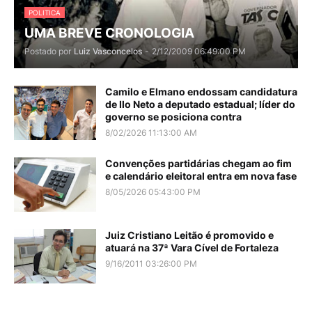
POLITICA
UMA BREVE CRONOLOGIA
Postado por
Luiz Vasconcelos
-
2/12/2009 06:49:00 PM
Camilo e Elmano endossam candidatura
de Ilo Neto a deputado estadual; líder do
governo se posiciona contra
8/02/2026 11:13:00 AM
Convenções partidárias chegam ao fim
e calendário eleitoral entra em nova fase
8/05/2026 05:43:00 PM
Juiz Cristiano Leitão é promovido e
atuará na 37ª Vara Cível de Fortaleza
9/16/2011 03:26:00 PM