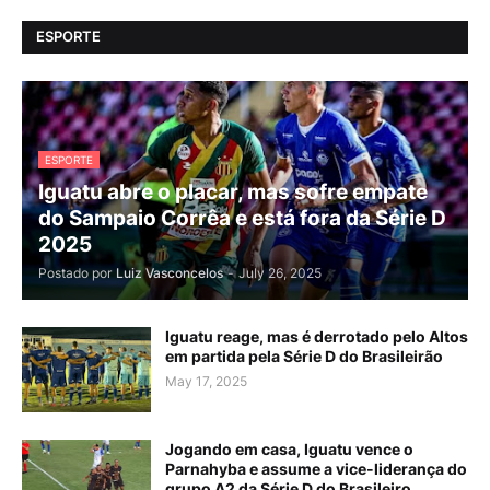
ESPORTE
ESPORTE
Iguatu abre o placar, mas sofre empate
do Sampaio Corrêa e está fora da Série D
2025
Postado por
Luiz Vasconcelos
-
July 26, 2025
Iguatu reage, mas é derrotado pelo Altos
em partida pela Série D do Brasileirão
May 17, 2025
Jogando em casa, Iguatu vence o
Parnahyba e assume a vice-liderança do
grupo A2 da Série D do Brasileiro