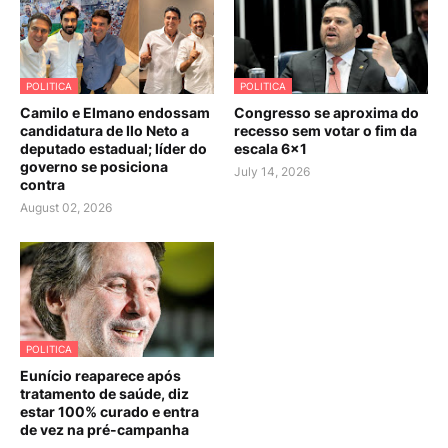
POLITICA
POLITICA
Camilo e Elmano endossam
Congresso se aproxima do
candidatura de Ilo Neto a
recesso sem votar o fim da
deputado estadual; líder do
escala 6×1
governo se posiciona
July 14, 2026
contra
August 02, 2026
POLITICA
Eunício reaparece após
tratamento de saúde, diz
estar 100% curado e entra
de vez na pré-campanha