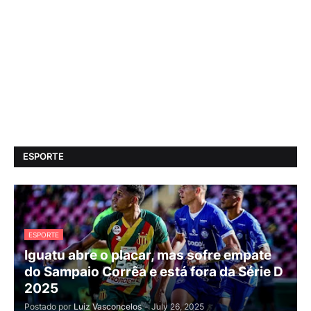
ESPORTE
ESPORTE
Iguatu abre o placar, mas sofre empate
do Sampaio Corrêa e está fora da Série D
2025
Postado por
Luiz Vasconcelos
-
July 26, 2025