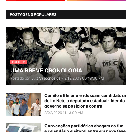
POSTAGENS POPULARES
POLITICA
UMA BREVE CRONOLOGIA
Postado por
Luiz Vasconcelos
-
2/12/2009 06:49:00 PM
Camilo e Elmano endossam candidatura
de Ilo Neto a deputado estadual; líder do
governo se posiciona contra
8/02/2026 11:13:00 AM
Convenções partidárias chegam ao fim
e calendário eleitoral entra em nova fase